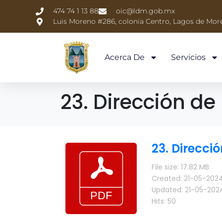
474 74 1 13 88
oic@ldm.gob.mx
Luis Moreno #286, colonia Centro, Lagos de More
Acerca De
Servicios
23. Dirección d
23. Direcci
File size: 17.82 MB
Created: 21-05-202
Updated: 21-05-202
Hits: 50